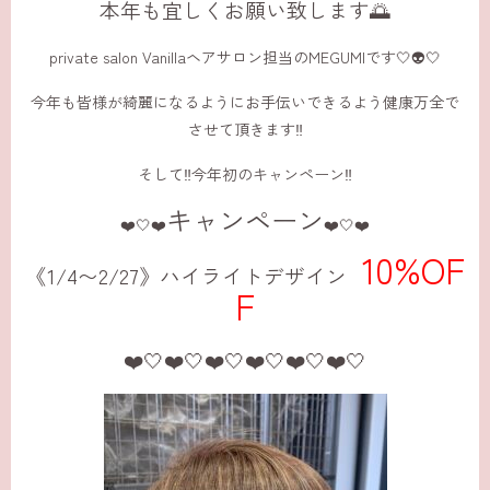
本年も宜しくお願い致します🌅
private salon Vanillaヘアサロン担当のMEGUMIです🤍👽🤍
今年も皆様が綺麗になるようにお手伝いできるよう健康万全で
させて頂きます‼️
そして‼️今年初のキャンペーン‼️
キャンペーン
❤️🤍❤️
❤️🤍❤️
10%OF
《1/4〜2/27》
ハイライトデザイン
F
❤️🤍❤️🤍❤️🤍❤️🤍❤️🤍❤️🤍