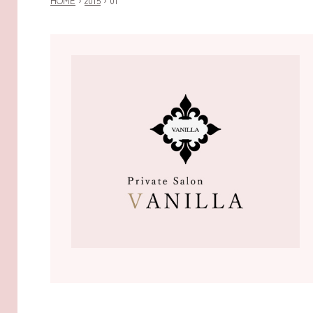
HOME
›
2015
›
01