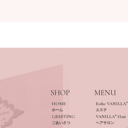
SHOP
MENU
HOME
Esthe VANILLA⁺
ホーム
エステ
GREETING
VANILLA⁺ Hair
ごあいさつ
ヘアサロン