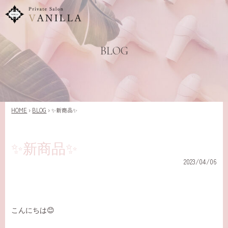
BLOG
HOME
›
BLOG
›
✨️新商品✨️
✨️新商品✨️
2023/04/06
こんにちは😊