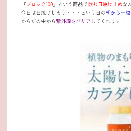
『
ブロック100
』という商品で
飲む日焼け止め
な
今日は日焼けしそう・・・という日の
朝から一粒
からだの中から
紫外線をバリア
してくれます！