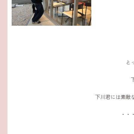
と
下川君には素敵
・・